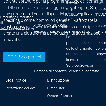
potente software per la programmazione dei comandi
Il vostro
Il vost
e delle numerose funzioni aggiuntive integrate. Sia
dispositivo con
dispos
che progettiate i vostri dispositivi per un'applicazione
CODESYS
CODE
Produttori
Produttori
specifica o come "controllori generici": Rafforzate la
Le
Le
di
di
CODESYS
CODESYS
personalizzazioni
person
vostra posizione sul mercato e allo stesso tempo
dispositivi
dispositivi
per voi
per voi
del dispositivo
del di
create una piattaforma per soluzioni di automazione
Le
Le
innovative.
personalizzazioni
person
dello strumento
dello 
Dispositivi di
Dispos
CODESYS per voi
licenza
licenz
Services
Services
Persona di contatto
Persona di contatto
Legal Notice
Distribuzione
Protezione dei dati
Distributori
System Partner