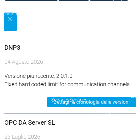
Ecosistema
Ecosistema
Ecosistema
Security
Security
Security
Ultime notizie sulla sicu
Messaggio di sicurezza
Ecosistema
Services
DNP3
Servi
Suppo
04 Agosto 2026
Supporto
Supporto
Assis
Serviz
Versione più recente: 2.0.1.0
Link 
Fixed hard coded limit for communication channels
Serv
Acad
Services
Services
Dettagli & cronologia delle versioni
Academy
Academy
Form
OPC DA Server SL
Training
Training
23 Luglio 2026