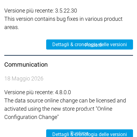
Acad
grup
Versione più recente: 3.5.22.30
Download
Download
This version contains bug fixes in various product
Distribuzione
Distribuzi
areas.
menu principale
Prodotti
Dettagli & cronologia delle versioni
Prodotti
Engineering
Development
Dev
Communication
System
Sys
AI-supported
AI-s
18 Maggio 2026
Engineering
Engineering
Engineering
Eng
Professional
Prof
Versione più recente: 4.8.0.0
Developer Edition
Deve
The data source online change can be licensed and
Application
Appl
activated using the new store product "Online
Composer
Com
Configuration Change"
CODESYS 4
CODESYS 4
Prodotti
Runtime
Dettagli & cronologia delle versioni