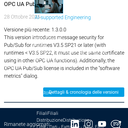
OPC UA PubSub SL
28 Ottobre 2025
AI-supported Engineering
Approfitta dei vantaggi di CODESYS con l'integrazione 
Versione più recente: 1.3.0.0
This version introduces message security for
menu principale
Support
Pub/Sub for runtimes V3.5 SP21 or later (with
Assistenza tecnica
Assistenza tecnica
runtimes < V3.5 SP22, it must use the same certificate
User Services
User Services
using in other OPC UA functions). Additionally, the
Support
Support
Support Links
Support Links
OPC UA Pub/Sub license is included in the "software
Online Help
Online Help
metrics" dialog.
Academy Training
Academy Training
Rilascio e ciclo di vita
Rilascio e ciclo di vita
Dettagli & cronologia delle versioni
Store
Store
menu principale
L'azienda
Filiali
Filiali
Distribuzione
Distribuzione
Rimanete aggiornati:
Cifre - Dati - Fatti
Cifre - Dati - Fatti