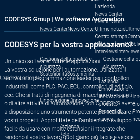
L'azienda
News Center
CODESYS Group | We
software
Automation.
Eventi
Eventi
News Center
News Center
Ultime notizie
Ultime
Centro stampa
Centr
CODESYS per la vostra applicazione?
Pubblicazioni
Pubbli
Interviews
Interviews
Gestione della qualità e
Gestione della qu
Un unico software. Tutte le applicazioni.
sicurezza
sicurezza
La vostra soluzione per l'automazione. Utilizzate il
Sostenibilità
Sostenibilità
L'azienda
L'azienda
software di programmazione leader per i controllori
L'azienda
industriali, come PLC, PAC, ECU, controllori di edificio,
L'innovazione
ecc. Che si tratti di ingegneria di macchine e impianti
Innovazioni di
Inn
L'innovazione
L'innovazione
o di altre attività di automazione, con CODESYS avete
prodotto
pro
Progetti di
Pro
a disposizione uno strumento potente per realizzare i
ricerca
ric
vostri progetti. Approfittate dell'ambiente di sviluppo
L'azienda
facile da usare con molte estensioni integrate che
Rete
rendono il vostro lavoro quotidiano più facile e veloce.