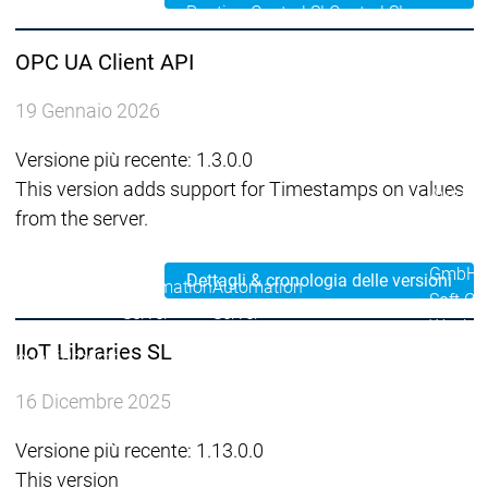
Runtime
Runtime
Control SL
Control SL
Virtual Control SL
Virtual Contro
OPC UA Client API
Redundancy
Redundancy
Prodotti
19 Gennaio 2026
Automation Server
Varianti di prodotto
Varia
Versione più recente: 1.3.0.0
Features
Features
This version adds support for Timestamps on values
Automat
from the server.
Success
Inasoft
GmbH |
Dettagli & cronologia delle versioni
Automation
Automation
Soft Ca
Server
Server
Wash
Success
Success
IIoT Libraries SL
Gruppo
Prodotti
Prodotti
Stories
Stories
Fliegl |
16 Dicembre 2025
RondoD
Packsiz
Versione più recente: 1.13.0.0
On
This version
Deman