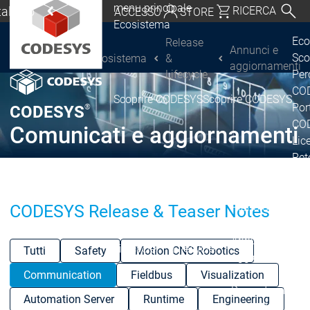
menu principale
Italiano
RICERCA
ACCESSO
STORE
Ecosistema
chland | Deutsch
Eco
Release
Annunci e
Sco
Ecosistema
&
CODESYS Group
Global | English
aggiornamenti
Lifecycle
Per
o, USA | English
COD
Scoprire CODESYS
Scoprire CODESYS
Por
®
CODESYS
Italia | Italiano
COD
Comunicati e aggiornamenti
Lic
China | 中文
Ret
Ecosistema
Release & Lifecy
Piano di rilasci
CODESYS Release & Teaser Notes
Release &
Release &
Annunci e
Lifecycle
Lifecycle
Tutti
Safety
Motion CNC Robotics
aggiornamenti
Communication
Fieldbus
Visualization
Discontinuità
Di
Automation Server
Runtime
Engineering
Wrap-Up & Featu