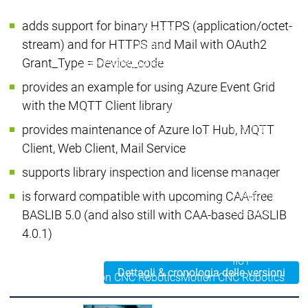
Packag
adds support for binary HTTPS (application/octet-
Prodotti
stream) and for HTTPS and Mail with OAuth2
Safety
Grant_Type = Device_code
Safety
Safety
Safety for EtherCAT
Safety fo
Safety Module
Safety M
provides an example for using Azure Event Grid
Virtual Safe Control SL
Virtual Safe 
with the MQTT Client library
Visualization
Visualization
provides maintenance of Azure IoT Hub, MQTT
Prodotti
Fieldbus & Co
Client, Web Client, Mail Service
Industrial
supports library inspection and license manager
Ethernet
Fieldbus &
Fieldbus &
Fieldbus
is forward compatible with upcoming CAA-free
Communication
Communication
classici
BASLIB 5.0 (and also still with CAA-based BASLIB
OPC UA
OPC U
4.0.1)
Comunicazione
IIoT
Dettagli & cronologia delle versioni
Motion CNC Robotics
Motion CNC Robotics