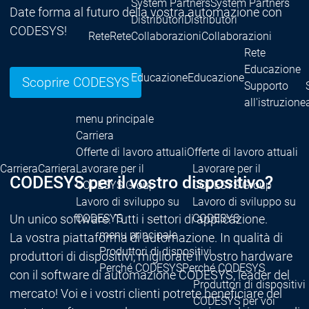
System Partners
System Partners
Date forma al futuro della vostra automazione con
Distributori
Distributori
CODESYS!
Rete
Rete
Collaborazioni
Collaborazioni
Rete
Educazione
Educazione
Educazione
Scoprire CODESYS
Supporto
all'istruzione
menu principale
Carriera
Offerte di lavoro attuali
Offerte di lavoro attuali
Carriera
Carriera
Lavorare per il
Lavorare per il
CODESYS per il vostro dispositivo?
CODESYS Group
CODESYS Group
Lavoro di sviluppo su
Lavoro di sviluppo su
Un unico software. Tutti i settori di applicazione.
CODESYS
CODESYS
menu principale
La vostra piattaforma di automazione. In qualità di
Produttori di dispositivi
produttori di dispositivi, migliorate il vostro hardware
Perché CODESYS
Perché CODESYS
con il software di automazione CODESYS, leader del
Produttori di dispositivi
mercato! Voi e i vostri clienti potrete beneficiare del
CODESYS per voi