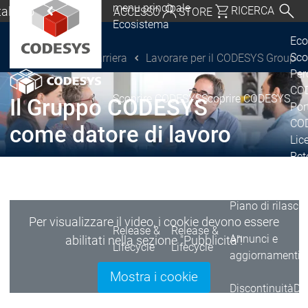
menu principale
Italiano
RICERCA
ACCESSO
STORE
Ecosistema
chland | Deutsch
Eco
Sco
Carriera
Lavorare per il CODESYS Group
CODESYS Group
Global | English
Per
o, USA | English
COD
Scoprire CODESYS
Scoprire CODESYS
Il Gruppo CODESYS
Por
Italia | Italiano
COD
come datore di lavoro
Lic
China | 中文
Ret
Ecosistema
Release & Lifecy
Piano di rilasci
Per visualizzare il video, i cookie devono essere
Release &
Release &
Annunci e
abilitati nella sezione "Pubblicità"!
Lifecycle
Lifecycle
aggiornamenti
Mostra i cookie
Discontinuità
Di
Wrap-Up & Featu