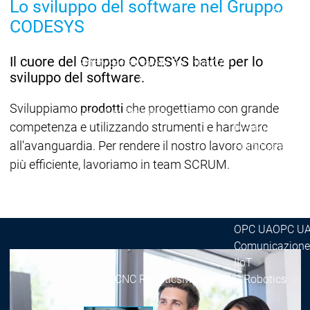
Lo sviluppo del software nel Gruppo
Packag
CODESYS
Prodotti
Safety
Il cuore del Gruppo CODESYS batte per lo
Safety
Safety
Safety for EtherCAT
Safety fo
sviluppo del software.
Safety Module
Safety M
Virtual Safe Control SL
Virtual Safe 
Sviluppiamo
prodotti
che progettiamo con grande
Visualization
Visualization
competenza e utilizzando strumenti e hardware
Prodotti
all'avanguardia. Per rendere il nostro lavoro ancora
Fieldbus & Co
Industrial
più efficiente, lavoriamo in team SCRUM.
Ethernet
Fieldbus &
Fieldbus &
Fieldbus
Communication
Communication
classici
OPC UA
OPC U
Comunicazione
IIoT
Motion CNC Robotics
Motion CNC Robotics