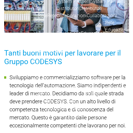
System Partners
System Partners
Distributori
Distributori
Rete
Rete
Collaborazioni
Collaborazioni
Rete
Educazione
Educazione
Educazione
Supporto
all'istruzione
menu principale
Tanti buoni motivi per lavorare per il
Carriera
Gruppo CODESYS
Offerte di lavoro attuali
Offerte di lavoro attuali
Carriera
Carriera
Lavorare per il
Lavorare per il
Sviluppiamo e commercializziamo software per la
CODESYS Group
CODESYS Group
tecnologia dell'automazione. Siamo indipendenti e
Lavoro di sviluppo su
Lavoro di sviluppo su
leader di mercato. Decidiamo da soli quale strada
CODESYS
CODESYS
menu principale
deve prendere CODESYS. Con un alto livello di
Produttori di dispositivi
competenza tecnologica e di conoscenza del
Perché CODESYS
Perché CODESYS
mercato. Questo è garantito dalle persone
Produttori di dispositivi
eccezionalmente competenti che lavorano per noi.
CODESYS per voi