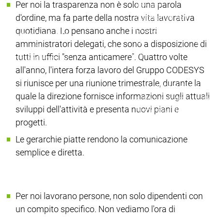
Per noi la trasparenza non è solo una parola
Il vostro
Il vost
d'ordine, ma fa parte della nostra vita lavorativa
dispositivo con
dispos
CODESYS
CODE
quotidiana. Lo pensano anche i nostri
Produttori
Produttori
Le
Le
amministratori delegati, che sono a disposizione di
di
di
CODESYS
CODESYS
personalizzazioni
person
tutti in uffici "senza anticamere". Quattro volte
dispositivi
dispositivi
per voi
per voi
del dispositivo
del di
all'anno, l'intera forza lavoro del Gruppo CODESYS
Le
Le
si riunisce per una riunione trimestrale, durante la
personalizzazioni
person
quale la direzione fornisce informazioni sugli attuali
dello strumento
dello 
sviluppi dell'attività e presenta nuovi piani e
Dispositivi di
Dispos
progetti.
licenza
licenz
Services
Services
Le gerarchie piatte rendono la comunicazione
Persona di contatto
Persona di contatto
semplice e diretta.
Per noi lavorano persone, non solo dipendenti con
un compito specifico. Non vediamo l'ora di