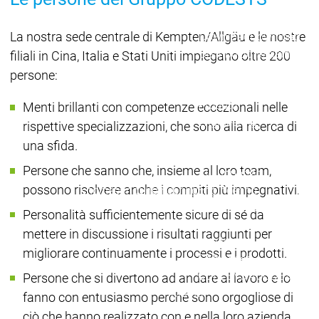
Acad
grup
La nostra sede centrale di Kempten/Allgäu e le nostre
Download
Download
Distribuzione
Distribuzi
filiali in Cina, Italia e Stati Uniti impiegano oltre 200
menu principale
persone:
Prodotti
Prodotti
Menti brillanti con competenze eccezionali nelle
Engineering
rispettive specializzazioni, che sono alla ricerca di
Development
Dev
una sfida.
System
Sys
Persone che sanno che, insieme al loro team,
AI-supported
AI-s
possono risolvere anche i compiti più impegnativi.
Engineering
Engineering
Engineering
Eng
Professional
Prof
Personalità sufficientemente sicure di sé da
Developer Edition
Deve
mettere in discussione i risultati raggiunti per
Application
Appl
migliorare continuamente i processi e i prodotti.
Composer
Com
CODESYS 4
CODESYS 4
Persone che si divertono ad andare al lavoro e lo
Prodotti
fanno con entusiasmo perché sono orgogliose di
Runtime
ciò che hanno realizzato con e nella loro azienda.