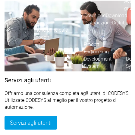
Acad
grup
Download
Download
Distribuzione
Distribuzi
menu principale
Prodotti
Prodotti
Engineering
Development
Dev
System
Sys
AI-supported
AI-s
Servizi agli utenti
Engineering
Engineering
Engineering
Eng
Professional
Prof
Offriamo una consulenza completa agli utenti di CODESYS.
Developer Edition
Deve
Utilizzate CODESYS al meglio per il vostro progetto d'
Application
Appl
automazione.
Composer
Com
CODESYS 4
CODESYS 4
Servizi agli utenti
Prodotti
Runtime