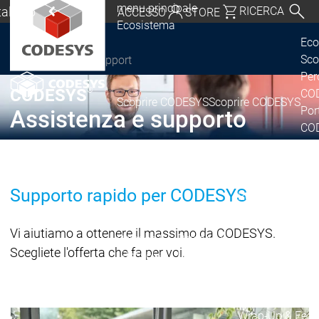
menu principale
Italiano
RICERCA
ACCESSO
STORE
Ecosistema
chland | Deutsch
Eco
Sco
Support
CODESYS Group
Global | English
Per
o, USA | English
®
CODESYS
COD
Scoprire CODESYS
Scoprire CODESYS
Por
Assistenza e supporto
Italia | Italiano
COD
Lic
China | 中文
Ret
Ecosistema
Supporto rapido per CODESYS
Release & Lifecy
Piano di rilasci
Vi aiutiamo a ottenere il massimo da CODESYS.
Release &
Release &
Annunci e
Scegliete l'offerta che fa per voi.
Lifecycle
Lifecycle
aggiornamenti
Discontinuità
Di
Wrap-Up & Featu