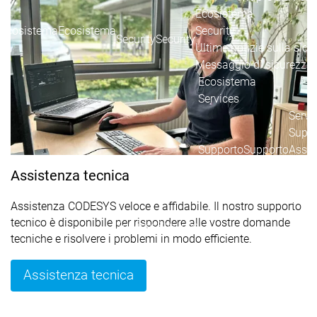
Ecosistema
Ecosistema
Ecosistema
Security
Security
Security
Ultime notizie sulla sicu
Messaggio di sicurezza
Ecosistema
Services
Servi
Suppo
Supporto
Supporto
Assis
Serviz
Assistenza tecnica
Link 
Serv
Assistenza CODESYS veloce e affidabile. Il nostro supporto
Acad
tecnico è disponibile per rispondere alle vostre domande
Services
Services
tecniche e risolvere i problemi in modo efficiente.
Academy
Academy
Form
Assistenza tecnica
Training
Training