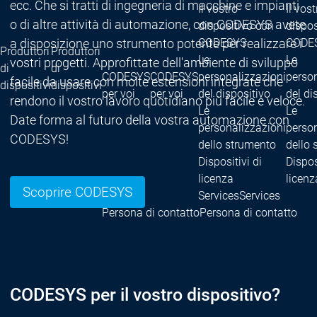
ecc. Che si tratti di ingegneria di macchine e impianti
Il vostro
Il vost
o di altre attività di automazione, con CODESYS avete
dispositivo con
dispos
CODESYS
CODE
a disposizione uno strumento potente per realizzare i
Produttori
Produttori
Le
Le
vostri progetti. Approfittate dell'ambiente di sviluppo
di
di
CODESYS
CODESYS
personalizzazioni
person
facile da usare con molte estensioni integrate che
dispositivi
dispositivi
per voi
per voi
del dispositivo
del di
rendono il vostro lavoro quotidiano più facile e veloce.
Le
Le
Date forma al futuro della vostra automazione con
personalizzazioni
person
CODESYS!
dello strumento
dello 
Dispositivi di
Dispos
licenza
licenz
Scoprire CODESYS
Services
Services
Persona di contatto
Persona di contatto
CODESYS per il vostro dispositivo?