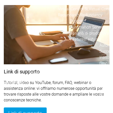
Runtime
Runtime
Control SL
Control SL
Virtual Control SL
Virtual Contro
Redundancy
Redundancy
Prodotti
Automation Server
Varianti di prodotto
Varia
Features
Features
Automat
Success
Inasoft
GmbH |
Automation
Automation
Soft Ca
Link di supporto
Server
Server
Wash
Success
Success
Gruppo
Tutorial, video su YouTube, forum, FAQ, webinar o
Prodotti
Prodotti
Stories
Stories
Fliegl |
assistenza online: vi offriamo numerose opportunità per
RondoD
trovare risposte alle vostre domande e ampliare le vostre
Packsiz
conoscenze tecniche.
On
Deman