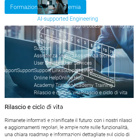
Formazione dell'Accademia
AI-supported Engineering
Approfitta dei vantaggi di CODESYS con l'integrazione 
menu principale
Support
Assistenza tecnica
Assistenza tecnica
User Services
User Services
Support
Support
Support Links
Support Links
Online Help
Online Help
Academy Training
Academy Training
Rilascio e ciclo di vita
Rilascio e ciclo di vita
Store
Store
Rilascio e ciclo di vita
menu principale
L'azienda
Rimanete informati e pianificate il futuro: con i nostri rilasci
Filiali
Filiali
e aggiornamenti regolari, le ampie note sulle funzionalità,
Distribuzione
Distribuzione
una chiara roadmap e informazioni dettagliate sul ciclo di
Cifre - Dati - Fatti
Cifre - Dati - Fatti