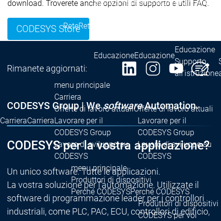
System Partners
System Partners
download. Troverete anche opzioni di supporto e utili FAQ.
Distributori
Distributori
Rete
Rete
Collaborazioni
Collaborazioni
CODESYS Store
Rete
Educazione
Educazione
Educazione
Supporto
Rimanete aggiornati:
all'istruzione
menu principale
Carriera
CODESYS Group | We
software
Automation.
Offerte di lavoro attuali
Offerte di lavoro attuali
Carriera
Carriera
Lavorare per il
Lavorare per il
CODESYS Group
CODESYS Group
CODESYS per la vostra applicazione?
Lavoro di sviluppo su
Lavoro di sviluppo su
CODESYS
CODESYS
menu principale
Un unico software. Tutte le applicazioni.
Produttori di dispositivi
La vostra soluzione per l'automazione. Utilizzate il
Perché CODESYS
Perché CODESYS
software di programmazione leader per i controllori
Produttori di dispositivi
industriali, come PLC, PAC, ECU, controllori di edificio,
CODESYS per voi