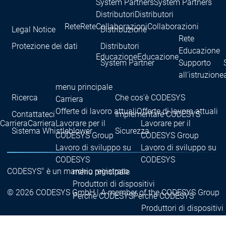
System Partners
System Partners
Distributori
Distributori
Rete
Rete
Collaborazioni
Collaborazioni
Legal Notice
Distribuzione
Rete
Protezione dei dati
Distributori
Educazione
Educazione
Educazione
System Partner
Supporto
all'istruzione
menu principale
Ricerca
Che cos'è CODESYS
Carriera
Offerte di lavoro attuali
Offerte di lavoro attuali
Contattateci
Implementare CODESYS
Carriera
Carriera
Lavorare per il
Lavorare per il
Sistema Whistleblower
Sicurezza
CODESYS Group
CODESYS Group
Lavoro di sviluppo su
Lavoro di sviluppo su
CODESYS
CODESYS
®
CODESYS
è un marchio registrato.
menu principale
Produttori di dispositivi
© 2026 CODESYS GmbH | A member of the CODESYS Group
Perché CODESYS
Perché CODESYS
Produttori di dispositivi
CODESYS per voi