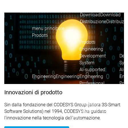
Acad
grup
Download
Download
Distribuzione
Distribuzi
menu principale
Prodotti
Prodotti
Engineering
Development
Dev
System
Sys
AI-supported
AI-s
Engineering
Engineering
Engineering
Eng
Professional
Prof
Developer Edition
Deve
Innovazioni di prodotto
Application
Appl
Composer
Com
Sin dalla fondazione del CODESYS Group (allora 3S-Smart
CODESYS 4
CODESYS 4
Software Solutions) nel 1994, CODESYS ha guidato
Prodotti
l'innovazione nella tecnologia dell'automazione.
Runtime