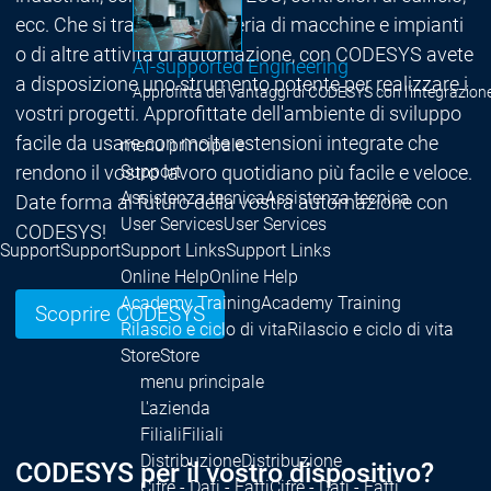
ecc. Che si tratti di ingegneria di macchine e impianti
o di altre attività di automazione, con CODESYS avete
AI-supported Engineering
a disposizione uno strumento potente per realizzare i
Approfitta dei vantaggi di CODESYS con l'integrazione 
vostri progetti. Approfittate dell'ambiente di sviluppo
facile da usare con molte estensioni integrate che
menu principale
Support
rendono il vostro lavoro quotidiano più facile e veloce.
Assistenza tecnica
Assistenza tecnica
Date forma al futuro della vostra automazione con
User Services
User Services
CODESYS!
Support
Support
Support Links
Support Links
Online Help
Online Help
Academy Training
Academy Training
Scoprire CODESYS
Rilascio e ciclo di vita
Rilascio e ciclo di vita
Store
Store
menu principale
L'azienda
Filiali
Filiali
Distribuzione
Distribuzione
CODESYS per il vostro dispositivo?
Cifre - Dati - Fatti
Cifre - Dati - Fatti