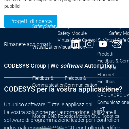
Packag
pubblici.
Prodotti
Safety
Progetti di ricerca
Safety
Safety
Safety for EtherCAT
Safety fo
Safety Module
Safety M
Virtual Safe Control SL
Virtual Safe 
Rimanete aggiornati:
Visualization
Visualization
Prodotti
Fieldbus & Co
CODESYS Group | We
software
Automation.
Industrial
Ethernet
Fieldbus &
Fieldbus &
Fieldbus
Communication
Communication
CODESYS per la vostra applicazione?
classici
OPC UA
OPC U
Comunicazione
Un unico software. Tutte le applicazioni.
IIoT
La vostra soluzione per l'automazione. Utilizzate il
Motion CNC Robotics
Motion CNC Robotics
software di programmazione leader per i controllori
industriali, come PLC, PAC, ECU, controllori di edificio,