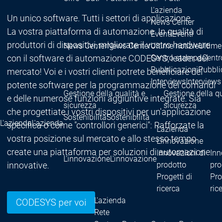
L'azienda
Un unico software. Tutti i settori di applicazione.
News Center
La vostra piattaforma di automazione. In qualità di
Eventi
Eventi
produttori di dispositivi, migliorate il vostro hardware
News Center
News Center
Ultime notizie
Ultime
con il software di automazione CODESYS, leader del
Centro stampa
Centr
Pubblicazioni
Pubbli
mercato! Voi e i vostri clienti potrete beneficiare del
Interviews
Interviews
potente software per la programmazione dei comandi
Gestione della qualità e
Gestione della qu
e delle numerose funzioni aggiuntive integrate. Sia
sicurezza
sicurezza
che progettiate i vostri dispositivi per un'applicazione
Sostenibilità
Sostenibilità
L'azienda
L'azienda
specifica o come "controllori generici": Rafforzate la
L'azienda
vostra posizione sul mercato e allo stesso tempo
L'innovazione
create una piattaforma per soluzioni di automazione
Innovazioni di
Inn
L'innovazione
L'innovazione
innovative.
prodotto
pro
Progetti di
Pro
ricerca
ric
L'azienda
CODESYS per voi
Rete