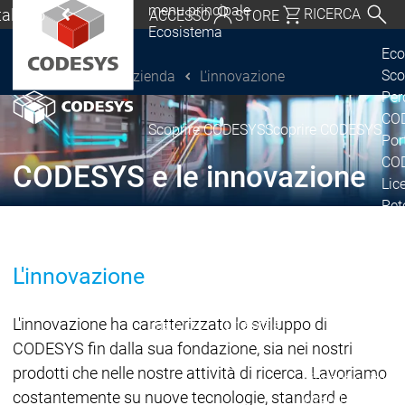
menu principale
Italiano
RICERCA
ACCESSO
STORE
Ecosistema
chland | Deutsch
Eco
Sco
L'azienda
L'innovazione
CODESYS Group
Global | English
Per
o, USA | English
COD
Scoprire CODESYS
Scoprire CODESYS
Por
Italia | Italiano
COD
CODESYS e le innovazione
Lic
China | 中文
Ret
Ecosistema
Release & Lifecy
Piano di rilasci
L'innovazione
Release &
Release &
Annunci e
L'innovazione ha caratterizzato lo sviluppo di
Lifecycle
Lifecycle
aggiornamenti
CODESYS fin dalla sua fondazione, sia nei nostri
prodotti che nelle nostre attività di ricerca. Lavoriamo
Discontinuità
Di
costantemente su nuove tecnologie, standard e
Wrap-Up & Featu