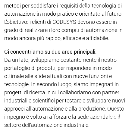
metodi per soddisfare i requisiti della tecnologia di
Ecosistema
Ecosistema
Ecosistema
Security
automazione in modo pratico e orientato al futuro.
Security
Security
Ultime notizie sulla sicu
L'obiettivo: i clienti di CODESYS devono essere in
Messaggio di sicurezza
grado di realizzare i loro compiti di automazione in
Ecosistema
modo ancora più rapido, efficace e affidabile.
Services
Servi
Ci concentriamo su due aree principali:
Suppo
Da un lato, sviluppiamo costantemente il nostro
Supporto
Supporto
Assis
portafoglio di prodotti, per rispondere in modo
Serviz
ottimale alle sfide attuali con nuove funzioni e
Link 
tecnologie. In secondo luogo, siamo impegnati in
Serv
progetti di ricerca in cui collaboriamo con partner
Acad
Services
Services
industriali e scientifici per testare e sviluppare nuovi
approcci all'automazione e alla produzione. Questo
Academy
Academy
Form
impegno è volto a rafforzare la sede aziendale e il
Training
Training
settore dell'automazione industriale.