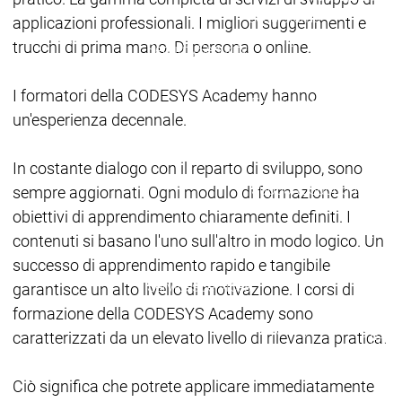
Ecosistema
applicazioni professionali. I migliori suggerimenti e
Ecosistema
Ecosistema
Security
trucchi di prima mano. Di persona o online.
Security
Security
Ultime notizie sulla sicu
Messaggio di sicurezza
I formatori della CODESYS Academy hanno
Ecosistema
un'esperienza decennale.
Services
Servi
In costante dialogo con il reparto di sviluppo, sono
Suppo
Supporto
Supporto
Assis
sempre aggiornati. Ogni modulo di formazione ha
Serviz
obiettivi di apprendimento chiaramente definiti. I
Link 
contenuti si basano l'uno sull'altro in modo logico. Un
Serv
successo di apprendimento rapido e tangibile
Acad
Services
Services
garantisce un alto livello di motivazione. I corsi di
formazione della CODESYS Academy sono
Academy
Academy
caratterizzati da un elevato livello di rilevanza pratica.
Form
Training
Training
Ciò significa che potrete applicare immediatamente