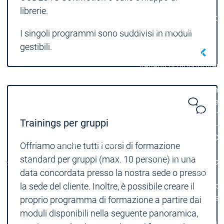
Runtime
Runtime
Control SL
Control SL
librerie.
Virtual Control SL
Virtual Contro
Redundancy
Redundancy
I singoli programmi sono suddivisi in moduli
Prodotti
gestibili.
Automation Server
Varianti di prodotto
Varia
Features
Features
Automat
Success
Inasoft
Trainings per gruppi
GmbH |
Automation
Automation
Soft Ca
Server
Server
Offriamo anche tutti i corsi di formazione
Wash
Success
Success
standard per gruppi (max. 10 persone) in una
Gruppo
Prodotti
Prodotti
Stories
Stories
data concordata presso la nostra sede o presso
Fliegl |
la sede del cliente. Inoltre, è possibile creare il
RondoD
Packsiz
proprio programma di formazione a partire dai
On
moduli disponibili nella seguente panoramica,
Deman