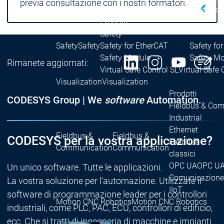
previa consultazione con i nostri formatori.
Packag
Prodotti
Safety
Safety
Safety
Safety for EtherCAT
Safety fo
Safety Module
Safety M
Rimanete aggiornati:
Virtual Safe Control SL
Virtual Safe 
Visualization
Visualization
Prodotti
CODESYS Group | We
software
Automation.
Fieldbus & Co
Industrial
Ethernet
Fieldbus &
Fieldbus &
CODESYS per la vostra applicazione?
Fieldbus
Communication
Communication
classici
OPC UA
OPC U
Un unico software. Tutte le applicazioni.
Comunicazione
La vostra soluzione per l'automazione. Utilizzate il
IIoT
software di programmazione leader per i controllori
Motion CNC Robotics
Motion CNC Robotics
industriali, come PLC, PAC, ECU, controllori di edificio,
ecc. Che si tratti di ingegneria di macchine e impianti