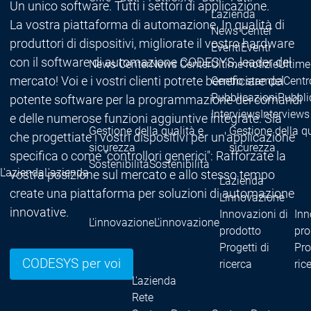
Un unico software. Tutti i settori di applicazione.
L'azienda
La vostra piattaforma di automazione. In qualità di
News Center
produttori di dispositivi, migliorate il vostro hardware
Eventi
Eventi
con il software di automazione CODESYS, leader del
News Center
News Center
Ultime notizie
Ultime
mercato! Voi e i vostri clienti potrete beneficiare del
Centro stampa
Centr
Pubblicazioni
Pubbli
potente software per la programmazione dei comandi
Interviews
Interviews
e delle numerose funzioni aggiuntive integrate. Sia
Gestione della qualità e
Gestione della qu
che progettiate i vostri dispositivi per un'applicazione
sicurezza
sicurezza
specifica o come "controllori generici": Rafforzate la
Sostenibilità
Sostenibilità
L'azienda
L'azienda
vostra posizione sul mercato e allo stesso tempo
L'azienda
create una piattaforma per soluzioni di automazione
L'innovazione
innovative.
Innovazioni di
Inn
L'innovazione
L'innovazione
prodotto
pro
Progetti di
Pro
CODESYS per voi
ricerca
ric
L'azienda
Rete