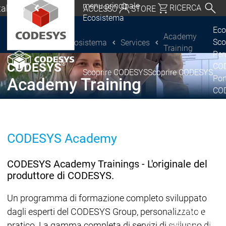
menu principale
Italiano
RICERCA
ACCESSO
STORE
Ecosistema
chland | Deutsch
Eco
Academy
Sco
Ecosistema
Services
CODESYS Group
Global | English
Training
Per
o, USA | English
®
CODESYS
COD
Scoprire CODESYS
Scoprire CODESYS
Por
Academy Training
Italia | Italiano
COD
Lic
China | 中文
Ret
Ecosistema
CODESYS Academy
Release & Lifecy
Piano di rilasci
CODESYS Academy Trainings - L'originale del
Release &
Release &
produttore di CODESYS.
Annunci e
Lifecycle
Lifecycle
aggiornamenti
Un programma di formazione completo sviluppato
dagli esperti del CODESYS Group, personalizzato e
Discontinuità
Di
Wrap-Up & Featu
pratico. La gamma completa di servizi di sviluppo di