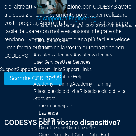
o di altre attività di automazione, con CODESYS avete
a disposizione uno strumento potente per realizzare i
AI-supported Engineering
vostri progetti. Approfittate dell'ambiente di sviluppo
Approfitta dei vantaggi di CODESYS con l'integrazione 
facile da usare con molte estensioni integrate che
rendono il vostro lavoro quotidiano più facile e veloce.
menu principale
Date forma al futuro della vostra automazione con
Support
Assistenza tecnica
Assistenza tecnica
CODESYS!
User Services
User Services
Support
Support
Support Links
Support Links
Online Help
Online Help
Scoprire CODESYS
Academy Training
Academy Training
Rilascio e ciclo di vita
Rilascio e ciclo di vita
Store
Store
menu principale
L'azienda
Filiali
Filiali
CODESYS per il vostro dispositivo?
Distribuzione
Distribuzione
Cifre - Dati - Fatti
Cifre - Dati - Fatti