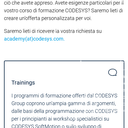
Acad
ciò che avete appreso. Avete esigenze particolari per il
grup
vostro corso di formazione CODESYS? Saremo lieti di
Download
Download
creare un'offerta personalizzata per voi.
Distribuzione
Distribuzi
menu principale
Saremo lieti di ricevere la vostra richiesta su
Prodotti
academy(at)codesys.com.
Prodotti
Engineering
Development
Dev
System
Sys
AI-supported
AI-s
Engineering
Engineering
Engineering
Eng
Trainings
Professional
Prof
Developer Edition
Deve
I programmi di formazione offerti dal CODESYS
Application
Appl
Group coprono un'ampia gamma di argomenti,
Composer
Com
dalle basi della programmazione con CODESYS
CODESYS 4
CODESYS 4
Prodotti
per i principianti ai workshop specialistici su
Runtime
CODESYS SoftMotion o sullo sviluppo di