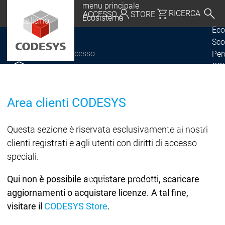
menu principale
Italia |
RICERCA
ACCESSO
STORE
Ecosistema
Italiano
Eco
Deutschland | Deutsch
Sco
Accesso
Per
CODESYS Group
Global | English
COD
Scoprire CODESYS
Scoprire CODESYS
Canada, Mexico, USA | English
Por
COD
Italia | Italiano
Area clienti CODESYS
Lic
Ret
China | 中文
Ecosistema
Questa sezione è riservata esclusivamente ai nostri
Release & Lifecy
clienti registrati e agli utenti con diritti di accesso
Piano di rilasci
speciali.
Release &
Release &
Annunci e
Qui non è possibile acquistare prodotti, scaricare
Lifecycle
Lifecycle
aggiornamenti
aggiornamenti o acquistare licenze. A tal fine,
visitare il
CODESYS Store
.
Discontinuità
Di
Wrap-Up & Featu