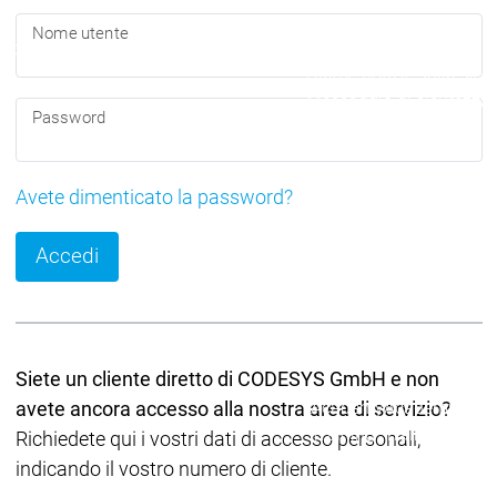
Ecosistema
Nome utente
Ecosistema
Ecosistema
Security
Security
Security
Ultime notizie sulla sicu
Messaggio di sicurezza
Password
Ecosistema
Services
Servi
Avete dimenticato la password?
Suppo
Supporto
Supporto
Assis
Accedi
Serviz
Link 
Serv
Acad
Services
Services
Siete un cliente diretto di CODESYS GmbH e non
avete ancora accesso alla nostra area di servizio?
Academy
Academy
Form
Training
Training
Richiedete qui i vostri dati di accesso personali,
indicando il vostro numero di cliente.