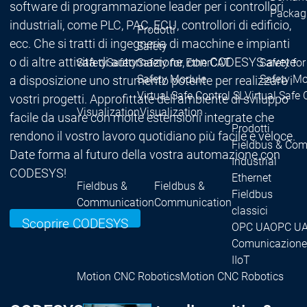
software di programmazione leader per i controllori
Packag
industriali, come PLC, PAC, ECU, controllori di edificio,
Prodotti
ecc. Che si tratti di ingegneria di macchine e impianti
Safety
o di altre attività di automazione, con CODESYS avete
Safety
Safety
Safety for EtherCAT
Safety fo
Safety Module
Safety M
a disposizione uno strumento potente per realizzare i
Virtual Safe Control SL
Virtual Safe 
vostri progetti. Approfittate dell'ambiente di sviluppo
Visualization
Visualization
facile da usare con molte estensioni integrate che
Prodotti
rendono il vostro lavoro quotidiano più facile e veloce.
Fieldbus & Co
Date forma al futuro della vostra automazione con
Industrial
CODESYS!
Ethernet
Fieldbus &
Fieldbus &
Fieldbus
Communication
Communication
classici
Scoprire CODESYS
OPC UA
OPC U
Comunicazione
IIoT
Motion CNC Robotics
Motion CNC Robotics