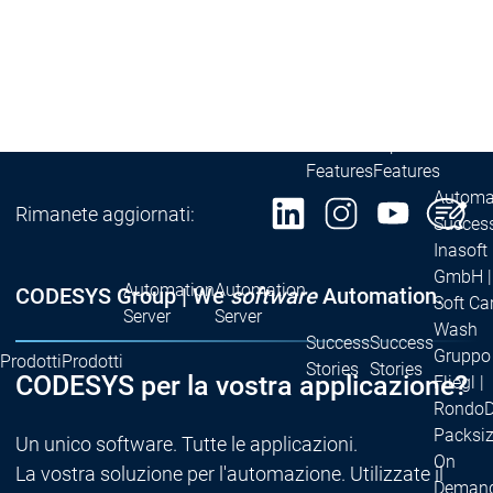
Runtime
Runtime
Control SL
Control SL
Virtual Control SL
Virtual Contro
Redundancy
Redundancy
Prodotti
Automation Server
Varianti di prodotto
Varia
Features
Features
Automat
Rimanete aggiornati:
Success
Inasoft
GmbH |
Automation
Automation
CODESYS Group | We
software
Automation.
Soft Ca
Server
Server
Wash
Success
Success
Gruppo
Prodotti
Prodotti
Stories
Stories
CODESYS per la vostra applicazione?
Fliegl |
RondoD
Packsiz
Un unico software. Tutte le applicazioni.
On
La vostra soluzione per l'automazione. Utilizzate il
Deman