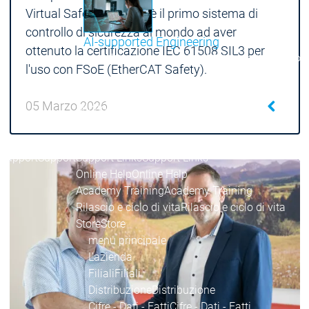
Virtual Safe Control SL è il primo sistema di
controllo di sicurezza al mondo ad aver
AI-supported Engineering
ottenuto la certificazione IEC 61508 SIL3 per
Approfitta dei vantaggi di CODESYS con l'integrazione 
l'uso con FSoE (EtherCAT Safety).
menu principale
05 Marzo 2026
Support
Assistenza tecnica
Assistenza tecnica
User Services
User Services
Support
Support
Support Links
Support Links
Online Help
Online Help
Academy Training
Academy Training
Rilascio e ciclo di vita
Rilascio e ciclo di vita
Store
Store
menu principale
L'azienda
Filiali
Filiali
Distribuzione
Distribuzione
Cifre - Dati - Fatti
Cifre - Dati - Fatti