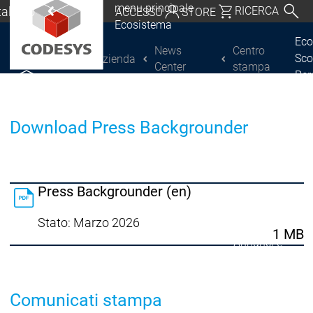
menu principale
Italiano
RICERCA
ACCESSO
STORE
Ecosistema
chland | Deutsch
Eco
News
Centro
Sco
L'azienda
CODESYS Group
Global | English
Center
stampa
Per
o, USA | English
COD
Scoprire CODESYS
Scoprire CODESYS
Por
Italia | Italiano
Download Press Backgrounder
COD
Lic
China | 中文
Ret
Ecosistema
Press Backgrounder (en)
Release & Lifecy
Piano di rilasci
Stato: Marzo 2026
1 MB
Release &
Release &
Annunci e
Lifecycle
Lifecycle
aggiornamenti
Discontinuità
Di
Comunicati stampa
Wrap-Up & Featu