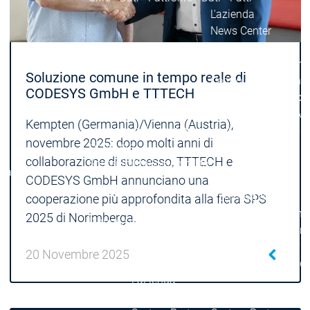
L'azienda
News Center
Eventi
Eventi
News Center
News Center
Ultime notizie
Ultime
Soluzione comune in tempo reale di
Centro stampa
Centr
CODESYS GmbH e TTTECH
Pubblicazioni
Pubbli
Interviews
Interviews
Kempten (Germania)/Vienna (Austria),
Gestione della qualità e
Gestione della qu
novembre 2025: dopo molti anni di
sicurezza
sicurezza
collaborazione di successo, TTTECH e
Sostenibilità
Sostenibilità
L'azienda
L'azienda
CODESYS GmbH annunciano una
L'azienda
L'innovazione
cooperazione più approfondita alla fiera SPS
Innovazioni di
Inn
2025 di Norimberga.
L'innovazione
L'innovazione
prodotto
pro
Progetti di
Pro
20 Novembre 2025
ricerca
ric
L'azienda
Rete