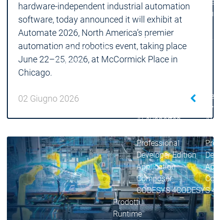
Acad
hardware-independent industrial automation
grup
software, today announced it will exhibit at
Download
Download
Automate 2026, North America’s premier
Distribuzione
Distribuzi
automation and robotics event, taking place
menu principale
June 22–25, 2026, at McCormick Place in
Prodotti
Chicago.
Prodotti
Engineering
Development
Dev
02 Giugno 2026
System
Sys
AI-supported
AI-s
Engineering
Engineering
Engineering
Eng
Professional
Prof
Developer Edition
Deve
Application
Appl
Composer
Com
CODESYS 4
CODESYS 4
Prodotti
Runtime