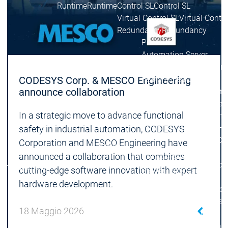
Runtime
Runtime
Control SL
Control SL
Virtual Control SL
Virtual Contro
Redundancy
Redundancy
Prodotti
Automation Server
Varianti di prodotto
Varia
Features
Features
CODESYS Corp. & MESCO Engineering
Automat
announce collaboration
Success
In a strategic move to advance functional
Inasoft
GmbH |
safety in industrial automation, CODESYS
Automation
Automation
Soft Ca
Corporation and MESCO Engineering have
Server
Server
Wash
announced a collaboration that combines
Success
Success
Gruppo
Prodotti
Prodotti
cutting-edge software innovation with expert
Stories
Stories
Fliegl |
hardware development.
RondoD
Packsiz
18 Maggio 2026
On
Deman