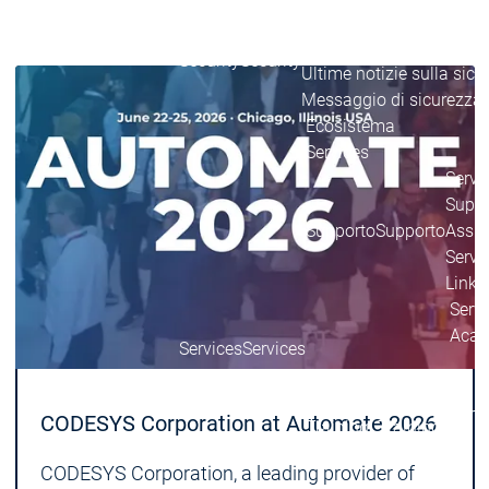
Ecosistema
Ecosistema
Ecosistema
Security
Security
Security
Ultime notizie sulla sicu
Messaggio di sicurezza
Ecosistema
Services
Servi
Suppo
Supporto
Supporto
Assis
Serviz
Link 
Serv
Acad
Services
Services
Academy
Academy
Form
CODESYS Corporation at Automate 2026
Training
Training
CODESYS Corporation, a leading provider of