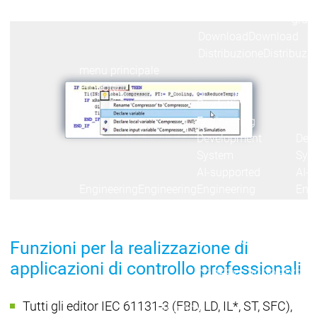
Acad
grup
Download
Download
Distribuzione
Distribuzi
menu principale
Prodotti
Prodotti
Engineering
Development
Dev
System
Sys
AI-supported
AI-s
Engineering
Engineering
Engineering
Eng
Professional
Prof
Developer Edition
Deve
Application
Appl
Funzioni per la realizzazione di
Composer
Com
applicazioni di controllo professionali
CODESYS 4
CODESYS 4
Prodotti
Tutti gli editor IEC 61131-3 (FBD, LD, IL*, ST, SFC),
Runtime