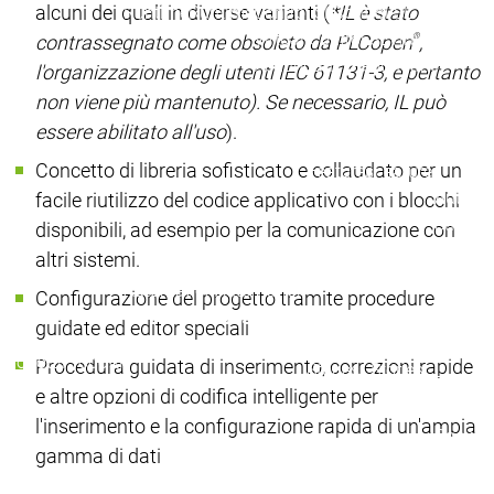
alcuni dei quali in diverse varianti (
*IL
è stato
Runtime
Runtime
Control SL
Control SL
Virtual Control SL
Virtual Contro
®
contrassegnato come obsoleto da PLCopen
,
Redundancy
Redundancy
l'organizzazione degli utenti IEC 61131-3, e pertanto
Prodotti
non viene più mantenuto). Se necessario, IL può
Automation Server
essere abilitato all'uso
).
Varianti di prodotto
Varia
Concetto di libreria sofisticato e collaudato per un
Features
Features
Automat
facile riutilizzo del codice applicativo con i blocchi
Success
disponibili, ad esempio per la comunicazione con
Inasoft
altri sistemi.
GmbH |
Automation
Automation
Configurazione del progetto tramite procedure
Soft Ca
Server
Server
guidate ed editor speciali
Wash
Success
Success
Gruppo
Prodotti
Prodotti
Procedura guidata di inserimento, correzioni rapide
Stories
Stories
Fliegl |
e altre opzioni di codifica intelligente per
RondoD
l'inserimento e la configurazione rapida di un'ampia
Packsiz
gamma di dati
On
Deman