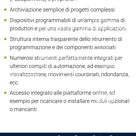
L'azienda
Archiviazione semplice di progetti complessi
News Center
Dispositivi programmabili di un'ampia gamma di
Eventi
Eventi
produttori e per una vasta gamma di applicazioni
News Center
News Center
Ultime notizie
Ultime
Centro stampa
Centr
Struttura interna trasparente dello strumento di
Pubblicazioni
Pubbli
programmazione e dei componenti associati
Interviews
Interviews
Gestione della qualità e
Gestione della qu
Numerosi strumenti perfettamente integrati per
sicurezza
sicurezza
ulteriori compiti di automazione, ad esempio
Sostenibilità
Sostenibilità
visualizzazione, movimenti coordinati, ridondanza,
L'azienda
L'azienda
L'azienda
ecc.
L'innovazione
Accesso integrato alle piattaforme online, ad
Innovazioni di
Inn
L'innovazione
L'innovazione
esempio per ricaricare o installare moduli opzionali
prodotto
pro
Progetti di
Pro
o mancanti
ricerca
ric
L'azienda
Rete