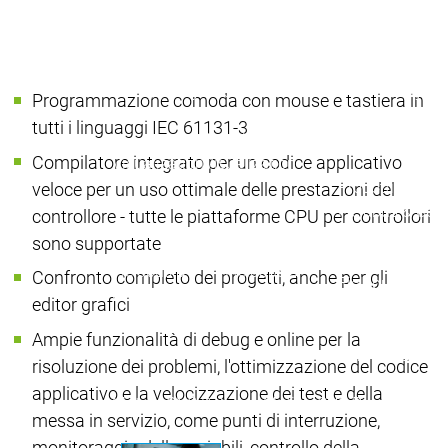
Packag
Prodotti
Safety
Safety
Safety
Safety for EtherCAT
Safety fo
Programmazione comoda con mouse e tastiera in
Safety Module
Safety M
tutti i linguaggi IEC 61131-3
Virtual Safe Control SL
Virtual Safe 
Compilatore integrato per un codice applicativo
Visualization
Visualization
Prodotti
veloce per un uso ottimale delle prestazioni del
Fieldbus & Co
controllore - tutte le piattaforme CPU per controllori
Industrial
sono supportate
Ethernet
Fieldbus &
Fieldbus &
Confronto completo dei progetti, anche per gli
Fieldbus
Communication
Communication
editor grafici
classici
OPC UA
OPC U
Ampie funzionalità di debug e online per la
Comunicazione
risoluzione dei problemi, l'ottimizzazione del codice
IIoT
applicativo e la velocizzazione dei test e della
Motion CNC Robotics
Motion CNC Robotics
messa in servizio, come punti di interruzione,
monitoraggio delle variabili, controllo della