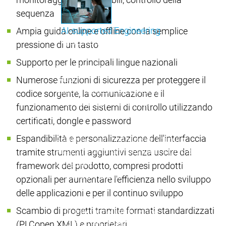
sequenza
AI-supported Engineering
Ampia guida online e offline con la semplice
Approfitta dei vantaggi di CODESYS con l'integrazione 
pressione di un tasto
Supporto per le principali lingue nazionali
menu principale
Support
Numerose funzioni di sicurezza per proteggere il
Assistenza tecnica
Assistenza tecnica
codice sorgente, la comunicazione e il
User Services
User Services
funzionamento dei sistemi di controllo utilizzando
Support
Support
Support Links
Support Links
certificati, dongle e password
Online Help
Online Help
Espandibilità e personalizzazione dell'interfaccia
Academy Training
Academy Training
tramite strumenti aggiuntivi senza uscire dal
Rilascio e ciclo di vita
Rilascio e ciclo di vita
Store
Store
framework del prodotto, compresi prodotti
menu principale
opzionali per aumentare l'efficienza nello sviluppo
L'azienda
delle applicazioni e per il continuo sviluppo
Filiali
Filiali
Scambio di progetti tramite formati standardizzati
Distribuzione
Distribuzione
(PLCopen XML) e proprietari
Cifre - Dati - Fatti
Cifre - Dati - Fatti