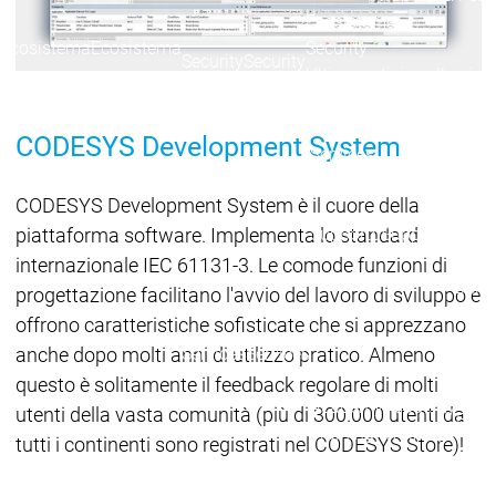
Ecosistema
Ecosistema
Ecosistema
Security
Security
Security
Ultime notizie sulla sicu
Messaggio di sicurezza
Ecosistema
CODESYS Development System
Services
Servi
CODESYS Development System è il cuore della
Suppo
piattaforma software. Implementa lo standard
Supporto
Supporto
Assis
Serviz
internazionale IEC 61131-3. Le comode funzioni di
Link 
progettazione facilitano l'avvio del lavoro di sviluppo e
Serv
offrono caratteristiche sofisticate che si apprezzano
Acad
anche dopo molti anni di utilizzo pratico. Almeno
Services
Services
questo è solitamente il feedback regolare di molti
Academy
Academy
utenti della vasta comunità (più di 300.000 utenti da
Form
Training
Training
tutti i continenti sono registrati nel CODESYS Store)!