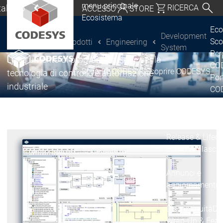
menu principale
Italiano
RICERCA
ACCESSO
STORE
®
CODESYS
Ecosistema
chland | Deutsch
Development System
Eco
Development
Sco
Prodotti
Engineering
CODESYS Group
Global | English
System
Per
Lo strumento di programmazione per la
o, USA | English
COD
Scoprire CODESYS
Scoprire CODESYS
tecnologia di controllo e automazione
Por
Italia | Italiano
industriale
COD
Lic
China | 中文
Ret
Ecosistema
Release & Lifecy
Piano di rilasci
Release &
Release &
Annunci e
Lifecycle
Lifecycle
aggiornamenti
Discontinuità
Di
Wrap-Up & Featu