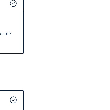
 | Soft Car Wash
ondoDry
 | On Demand Packaging
gliate