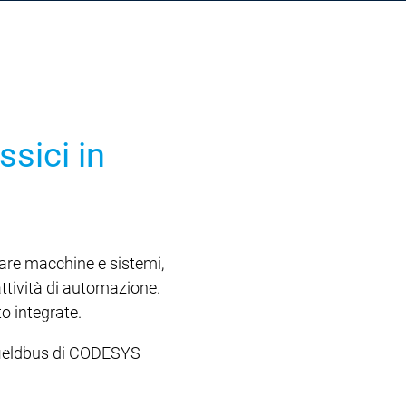
sici in
are macchine e sistemi,
attività di automazione.
o integrate.
hiesta di formazione
 gruppi
i fieldbus di CODESYS