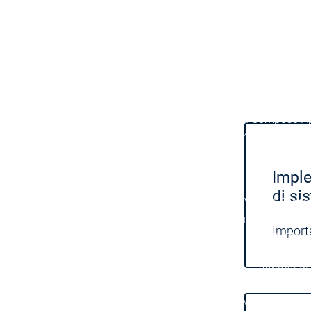
menu principale
Prodotti
Prodotti
Engineering
Development System
De
Engineering
Engineering
AI-supported Engineerin
Professional Developer 
Application Composer
A
CODESYS 4
CODESYS 4
Prodotti
Runtime
Imple
Runtime
Runtime
Control SL
Control SL
di si
Virtual Control SL
Virtual Contro
Redundancy
Redundancy
Importa
Prodotti
Automatio
Varianti di
Features
F
Automation Server
Automation Server