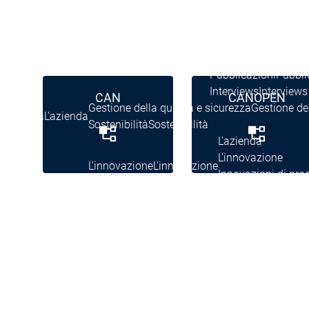
News Center
Eventi
Eventi
News Center
News Center
Ultime notizie
Ultime
Centro stampa
Centr
Pubblicazioni
Pubbli
Interviews
Interviews
CAN
CANOPEN
Gestione della qualità e sicurezza
Gestione del
L'azienda
L'azienda
Sostenibilità
Sostenibilità
L'azienda
L'innovazione
L'innovazione
L'innovazione
Innovazioni di pro
Progetti di ricerca
P
L'azienda
Rete
System Partners
System Partners
Distributori
Distributori
Rete
Rete
Collaborazioni
Collaborazioni
Rete
Educazione
Educazione
Educazione