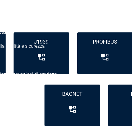
 notizie
o stampa
cazioni
J1939
PROFIBUS
la qualità e sicurezza
dotto
Innovazioni di prodotto
rogetti di ricerca
BACNET