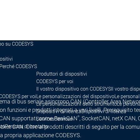
istruzione
Supporto all'istruzione
 CODESYS Group
ppo su CODESYS
ositivi
Perché CODESYS
Produttori di dispositivi
CODESYS per voi
Il vostro dispositivo con CODESYS
Il vostro di
CODESYS per voi
Le personalizzazioni del dispositivo
Le personal
l sistema di bus seriale asincrono CAN (Controller Area Netw
Le personalizzazioni dello strumento
Le persona
unzioni e prodotti integrati a vari livelli. Prerequisito 
Dispositivi di licenza
Dispositivi di licenza
®
li CAN supportati, come PeakCAN
, SocketCAN, netX CAN,
Services
Services
ocket CAN. Oltre ai prodotti descritti di seguito per la c
tto
Persona di contatto
ella propria applicazione CODESYS.