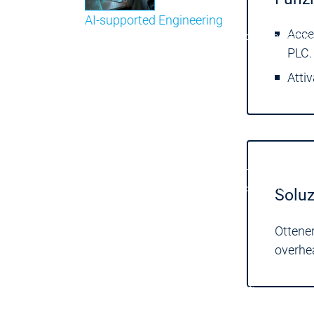
AI-supported Engineering
Acces
Approfitta dei vantaggi di CODESYS con l'integrazione 
PLC.
menu principale
Attiv
Support
Assistenza tecnica
Assistenza tecnica
User Services
User Services
Support
Support
Support Links
Support Links
Online Help
Online Help
Academy Training
Academy Training
Rilascio e ciclo di vita
Rilascio e ciclo di vita
Soluz
Store
Store
menu principale
Ottener
L'azienda
overhe
Filiali
Filiali
Distribuzione
Distribuzione
Cifre - Dati - Fatti
Cifre - Dati - Fatti
L'azienda