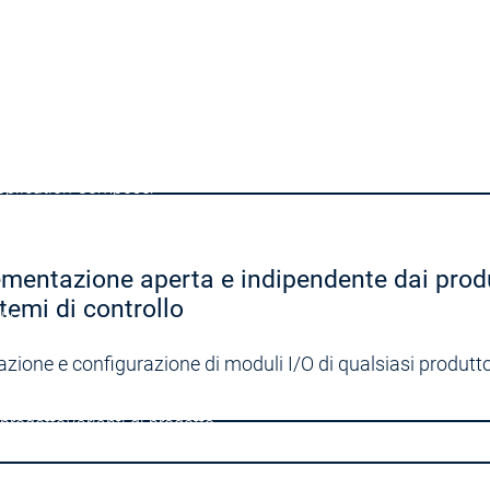
velopment System
g
AI-supported Engineering
Edition
Professional Developer Edition
pplication Composer
mentazione aperta e indipendente dai produ
stemi di controllo
l SL
zione e configurazione di moduli I/O di qualsiasi produtto
n Server
 prodotto
Varianti di prodotto
eatures
Automation Server