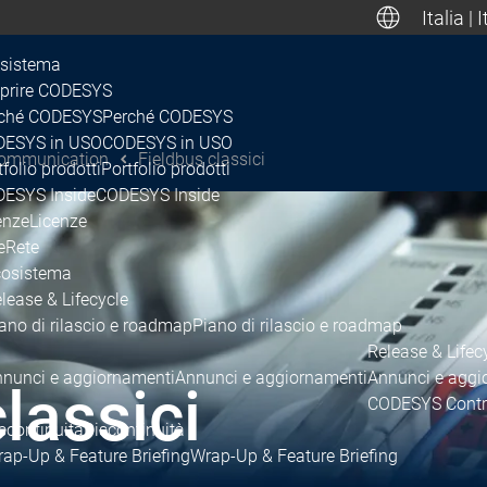
Italia | 
Deuts
sistema
prire CODESYS
ché CODESYS
Perché CODESYS
Canada, Mexic
ESYS in USO
CODESYS in USO
Communication
Fieldbus classici
tfolio prodotti
Portfolio prodotti
ESYS Inside
CODESYS Inside
enze
Licenze
e
Rete
cosistema
lease & Lifecycle
ano di rilascio e roadmap
Piano di rilascio e roadmap
Release & Lifec
nunci e aggiornamenti
Annunci e aggiornamenti
Annunci e aggi
lassici
CODESYS Contr
scontinuità
Discontinuità
ap-Up & Feature Briefing
Wrap-Up & Feature Briefing