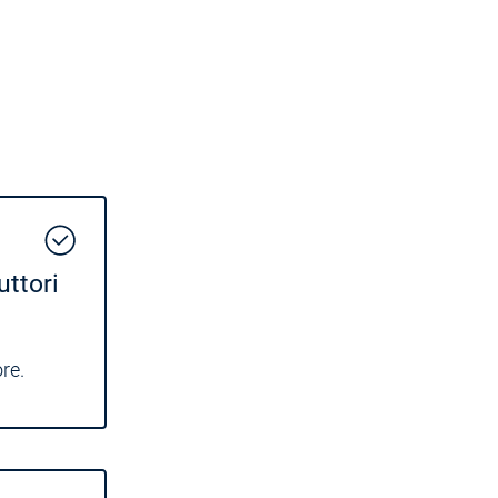
ttori
re.