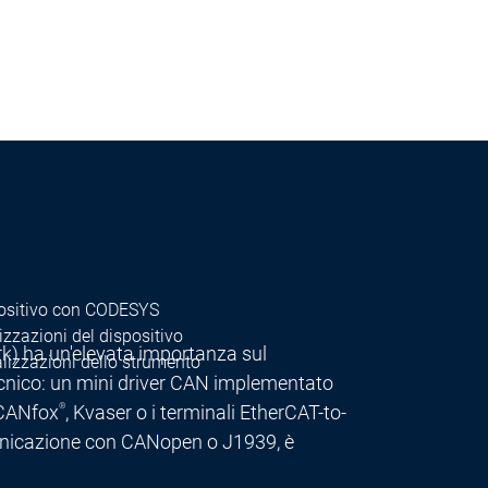
spositivo con CODESYS
izzazioni del dispositivo
ork) ha un'elevata importanza sul
lizzazioni dello strumento
tecnico: un mini driver CAN implementato
®
 CANfox
, Kvaser o i terminali EtherCAT-to-
omunicazione con CANopen o J1939, è