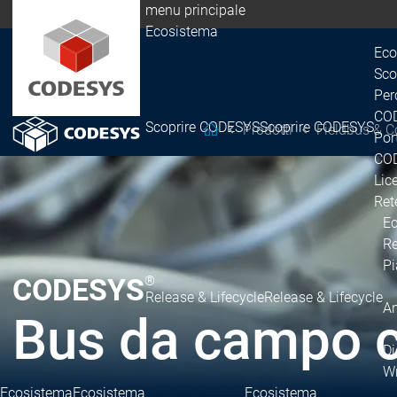
menu principale
Ecosistema
Eco
Sco
Per
COD
Scoprire CODESYS
Scoprire CODESYS
Prodotti
Fieldbus & 
CODESYS Group
Por
COD
Lic
Ret
E
Re
Pi
CODESYS
®
Release & Lifecycle
Release & Lifecycle
An
Bus da campo c
Di
Wr
Ecosistema
Ecosistema
Ecosistema