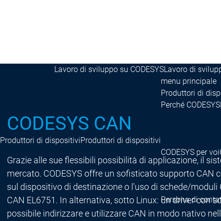
Supporto all'
menu principale
Carriera
Carriera
Carriera
Offerte di lavoro attuali
Offerte di lavoro attuali
Lavorare per il CODESYS Group
Lavorare per il
Lavoro di sviluppo su CODESYS
Lavoro di svilu
menu principale
Produttori di disp
Perché CODESYS
CODESYS CAN
Produttori di dispositivi
Produttori di dispositivi
CODESYS per voi
Grazie alle sue flessibili possibilità di applicazione, i
mercato. CODESYS offre un sofisticato supporto CAN con f
sul dispositivo di destinazione o l'uso di schede/modu
CAN EL6751. In alternativa, sotto Linux: un driver con s
Persona di conta
possibile indirizzare e utilizzare CAN in modo nativo n