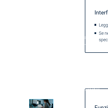
Success St
Prodotti
Prodotti
Inter
Legge
Prodotti
Safety
Se n
Safety
Safety
Safety for EtherCAT Safety Module
speci
Virtual Safe Control SL
Virtual Safe 
Visualization
Visualization
Fieldbus & Communication
Fieldbus & Communi
Motion CNC Robotics
Motion CNC Robotics
Funzio