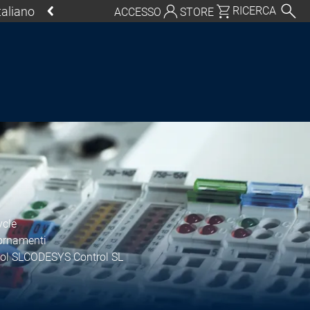
Italiano
RICERCA
ACCESSO
STORE
chland | Deutsch
Global | English
o, USA | English
Italia | Italiano
China | 中文
ycle
ornamenti
ol SL
CODESYS Control SL