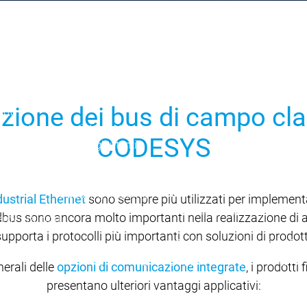
rezza
Ultime notizie sulla sicurezza
Messaggio di sicurezza
ces
azione dei bus di campo clas
rto
tenza tecnica
Assistenza tecnica
CODESYS
i agli utenti
Servizi agli utenti
di supporto
Link di supporto
Services
Academy Training
dustrial Ethernet
sono sempre più utilizzati per implement
Academy Training
ieldbus sono ancora molto importanti nella realizzazione di 
my Training
Formazione
Formazione
Formazione
porta i protocolli più importanti con soluzioni di prodott
Richiesta di formazione
Ric
Academy Training per gruppi
Academy Training per
nerali delle
opzioni di comunicazione integrate
, i prodott
presentano ulteriori vantaggi applicativi:
one