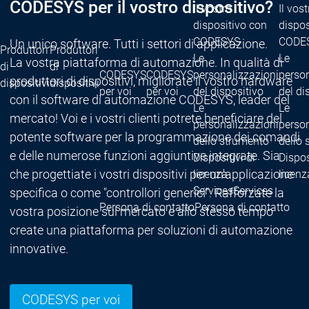
CODESYS per il vostro dispositivo?
Il vostro
Il vost
dispositivo con
dispos
CODESYS
CODE
Un unico software. Tutti i settori di applicazione.
Produttori
Produttori
Le
Le
La vostra piattaforma di automazione. In qualità di
di
di
CODESYS
CODESYS
personalizzazioni
person
produttori di dispositivi, migliorate il vostro hardware
dispositivi
dispositivi
per voi
per voi
del dispositivo
del di
con il software di automazione CODESYS, leader del
Le
Le
mercato! Voi e i vostri clienti potrete beneficiare del
personalizzazioni
person
potente software per la programmazione dei comandi
dello strumento
dello 
e delle numerose funzioni aggiuntive integrate. Sia
Dispositivi di
Dispos
che progettiate i vostri dispositivi per un'applicazione
licenza
licenz
Services
Services
specifica o come "controllori generici": Rafforzate la
Persona di contatto
Persona di contatto
vostra posizione sul mercato e allo stesso tempo
create una piattaforma per soluzioni di automazione
innovative.
CODESYS per voi