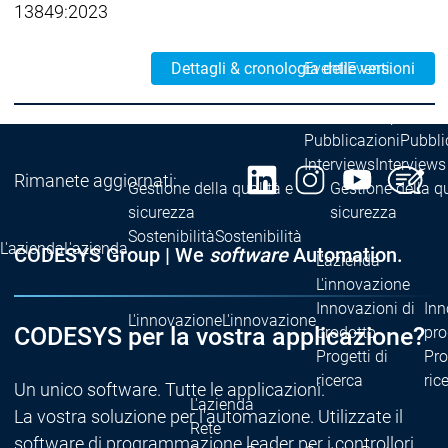
13849:2023
L'azienda
News Center
Eventi
Eventi
Dettagli & cronologia delle versioni
News Center
News Center
Ultime notizie
Ultime
Centro stampa
Centr
Pubblicazioni
Pubbli
Interviews
Interviews
Rimanete aggiornati:
Gestione della qualità e
Gestione della qu
sicurezza
sicurezza
Sostenibilità
Sostenibilità
L'azienda
L'azienda
CODESYS Group | We
software
Automation.
L'azienda
L'innovazione
Innovazioni di
Inn
L'innovazione
L'innovazione
CODESYS per la vostra applicazione?
prodotto
pro
Progetti di
Pro
ricerca
ric
Un unico software. Tutte le applicazioni.
L'azienda
La vostra soluzione per l'automazione. Utilizzate il
Rete
software di programmazione leader per i controllori