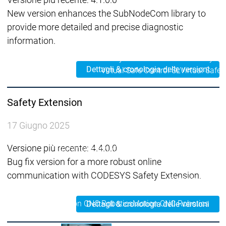
Packag
New version enhances the SubNodeCom library to
Prodotti
provide more detailed and precise diagnostic
Safety
information.
Safety
Safety
Safety for EtherCAT
Safety fo
Safety Module
Safety M
Dettagli & cronologia delle versioni
Virtual Safe Control SL
Virtual Safe 
Visualization
Visualization
Prodotti
Safety Extension
Fieldbus & Co
Industrial
17 Giugno 2025
Ethernet
Fieldbus &
Fieldbus &
Fieldbus
Versione più recente: 4.4.0.0
Communication
Communication
classici
Bug fix version for a more robust online
OPC UA
OPC U
communication with CODESYS Safety Extension.
Comunicazione
IIoT
Motion CNC Robotics
Motion CNC Robotics
Dettagli & cronologia delle versioni