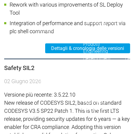
Acad
Rework with various improvements of SL Deploy
grup
Tool
Download
Download
Distribuzione
Distribuzi
Integration of performance and support report via
menu principale
plc shell command
Prodotti
Prodotti
Dettagli & cronologia delle versioni
Engineering
Development
Dev
System
Sys
Safety SIL2
AI-supported
AI-s
Engineering
Engineering
Engineering
Eng
02 Giugno 2026
Professional
Prof
Developer Edition
Deve
Versione più recente: 3.5.22.10
Application
Appl
New release of CODESYS SIL2, based on standard
Composer
Com
CODESYS V3.5 SP22 Patch 1. This is the first LTS
CODESYS 4
CODESYS 4
release, providing security updates for 6 years — a key
Prodotti
enabler for CRA compliance. Adopting this version
Runtime