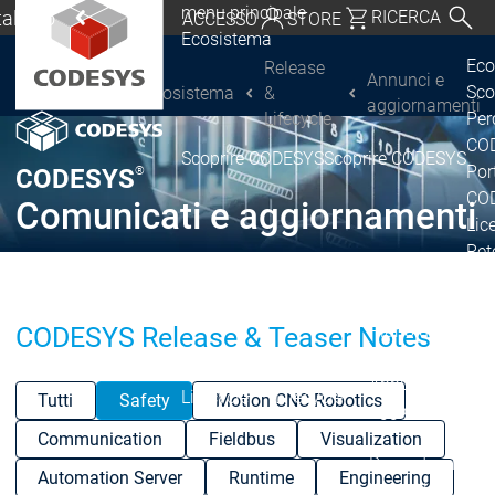
menu principale
Italiano
RICERCA
ACCESSO
STORE
Ecosistema
chland | Deutsch
Eco
Release
Annunci e
Sco
Ecosistema
&
CODESYS Group
Global | English
aggiornamenti
Lifecycle
Per
o, USA | English
COD
Scoprire CODESYS
Scoprire CODESYS
Por
®
CODESYS
Italia | Italiano
COD
Comunicati e aggiornamenti
Lic
China | 中文
Ret
Ecosistema
Release & Lifecy
Piano di rilasci
CODESYS Release & Teaser Notes
Release &
Release &
Annunci e
Lifecycle
Lifecycle
Tutti
Safety
Motion CNC Robotics
aggiornamenti
Communication
Fieldbus
Visualization
Discontinuità
Di
Automation Server
Runtime
Engineering
Wrap-Up & Featu