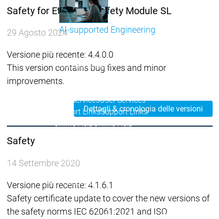
Safety for EtherCAT Safety Module SL
AI-supported Engineering
29 Agosto 2024
Approfitta dei vantaggi di CODESYS con l'integrazione 
Versione più recente: 4.4.0.0
menu principale
This version contains bug fixes and minor
Support
improvements.
Assistenza tecnica
Assistenza tecnica
User Services
User Services
Dettagli & cronologia delle versioni
Support
Support
Support Links
Support Links
Online Help
Online Help
Academy Training
Academy Training
Safety
Rilascio e ciclo di vita
Rilascio e ciclo di vita
Store
Store
14 Settembre 2020
menu principale
L'azienda
Versione più recente: 4.1.6.1
Filiali
Filiali
Safety certificate update to cover the new versions of
Distribuzione
Distribuzione
the safety norms IEC 62061:2021 and ISO
Cifre - Dati - Fatti
Cifre - Dati - Fatti