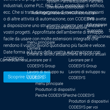
System Partners
System Partners
industriali, come PLC, PAC, ECU, controllori di edificio,
Distributori
Distributori
ecc. Che si tratti di ingegneria di macchine e impianti
Rete
Rete
Collaborazioni
Collaborazioni
o di altre attività di automazione, con CODESYS avete
Rete
Educazione
a disposizione uno strumento potente per realizzare i
Educazione
Educazione
Supporto
vostri progetti. Approfittate dell'ambiente di sviluppo
all'istruzione
facile da usare con molte estensioni integrate che
menu principale
rendono il vostro lavoro quotidiano più facile e veloce.
Carriera
Date forma al futuro della vostra automazione con
Offerte di lavoro attuali
Offerte di lavoro attuali
CODESYS!
Carriera
Carriera
Lavorare per il
Lavorare per il
CODESYS Group
CODESYS Group
Lavoro di sviluppo su
Lavoro di sviluppo su
Scoprire CODESYS
CODESYS
CODESYS
menu principale
Produttori di dispositivi
Perché CODESYS
Perché CODESYS
Produttori di dispositivi
CODESYS per voi