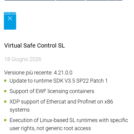
Ecosistema
Ecosistema
Ecosistema
Security
Security
Security
Ultime notizie sulla sicu
Messaggio di sicurezza
Ecosistema
Services
Virtual Safe Control SL
Servi
Suppo
18 Giugno 2026
Supporto
Supporto
Assis
Serviz
Versione più recente: 4.21.0.0
Link 
Update to runtime SDK V3.5 SP22 Patch 1
Serv
Support of EWF licensing containers
Acad
Services
Services
XDP support of Ethercat and Profinet on x86
systems
Academy
Academy
Form
Training
Training
Execution of Linux-based SL runtimes with specific
user rights, not generic root access