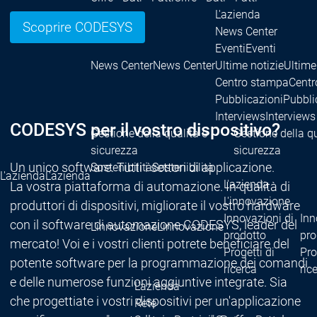
L'azienda
Scoprire CODESYS
News Center
Eventi
Eventi
News Center
News Center
Ultime notizie
Ultime
Centro stampa
Centr
Pubblicazioni
Pubbli
Interviews
Interviews
CODESYS per il vostro dispositivo?
Gestione della qualità e
Gestione della qu
sicurezza
sicurezza
Un unico software. Tutti i settori di applicazione.
Sostenibilità
Sostenibilità
L'azienda
L'azienda
L'azienda
La vostra piattaforma di automazione. In qualità di
L'innovazione
produttori di dispositivi, migliorate il vostro hardware
Innovazioni di
Inn
con il software di automazione CODESYS, leader del
L'innovazione
L'innovazione
prodotto
pro
mercato! Voi e i vostri clienti potrete beneficiare del
Progetti di
Pro
potente software per la programmazione dei comandi
ricerca
ric
e delle numerose funzioni aggiuntive integrate. Sia
L'azienda
che progettiate i vostri dispositivi per un'applicazione
Rete