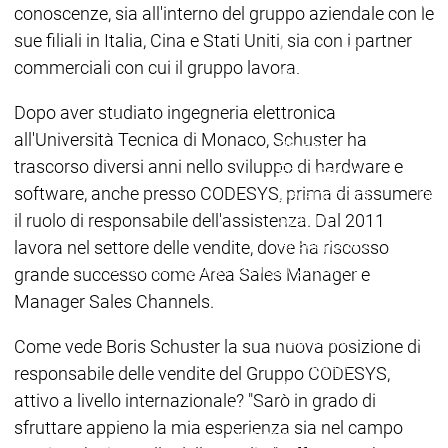
Acad
conoscenze, sia all'interno del gruppo aziendale con le
grup
sue filiali in Italia, Cina e Stati Uniti, sia con i partner
Download
Download
commerciali con cui il gruppo lavora.
Distribuzione
Distribuzi
menu principale
Dopo aver studiato ingegneria elettronica
Prodotti
all'Università Tecnica di Monaco, Schuster ha
Prodotti
trascorso diversi anni nello sviluppo di hardware e
Engineering
software, anche presso CODESYS, prima di assumere
Development
Dev
il ruolo di responsabile dell'assistenza. Dal 2011
System
Sys
AI-supported
AI-s
lavora nel settore delle vendite, dove ha riscosso
Engineering
Engineering
Engineering
Eng
grande successo come Area Sales Manager e
Professional
Prof
Manager Sales Channels.
Developer Edition
Deve
Application
Appl
Come vede Boris Schuster la sua nuova posizione di
Composer
Com
responsabile delle vendite del Gruppo CODESYS,
CODESYS 4
CODESYS 4
attivo a livello internazionale? "Sarò in grado di
Prodotti
sfruttare appieno la mia esperienza sia nel campo
Runtime