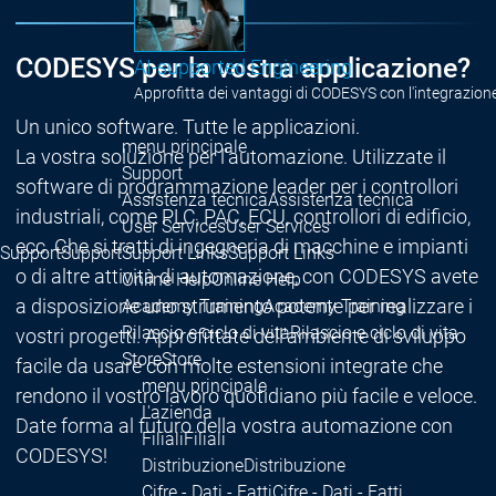
CODESYS per la vostra applicazione?
AI-supported Engineering
Approfitta dei vantaggi di CODESYS con l'integrazione 
Un unico software. Tutte le applicazioni.
menu principale
La vostra soluzione per l'automazione. Utilizzate il
Support
software di programmazione leader per i controllori
Assistenza tecnica
Assistenza tecnica
industriali, come PLC, PAC, ECU, controllori di edificio,
User Services
User Services
ecc. Che si tratti di ingegneria di macchine e impianti
Support
Support
Support Links
Support Links
o di altre attività di automazione, con CODESYS avete
Online Help
Online Help
a disposizione uno strumento potente per realizzare i
Academy Training
Academy Training
Rilascio e ciclo di vita
Rilascio e ciclo di vita
vostri progetti. Approfittate dell'ambiente di sviluppo
Store
Store
facile da usare con molte estensioni integrate che
menu principale
rendono il vostro lavoro quotidiano più facile e veloce.
L'azienda
Date forma al futuro della vostra automazione con
Filiali
Filiali
CODESYS!
Distribuzione
Distribuzione
Cifre - Dati - Fatti
Cifre - Dati - Fatti