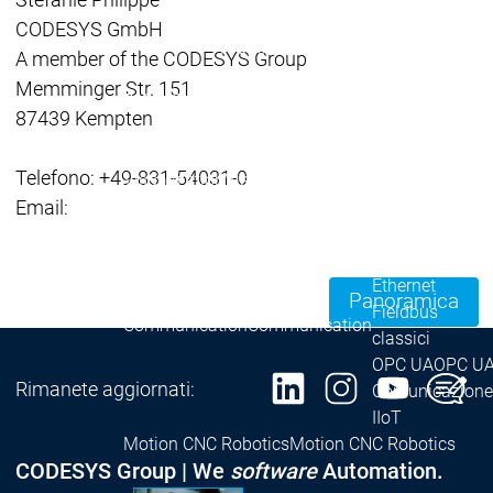
Packag
CODESYS GmbH
Prodotti
A member of the CODESYS Group
Safety
Memminger Str. 151
Safety
Safety
Safety for EtherCAT
Safety fo
87439 Kempten
Safety Module
Safety M
Virtual Safe Control SL
Virtual Safe 
Telefono: +49-831-54031-0
Visualization
Visualization
Email:
Prodotti
Fieldbus & Co
Industrial
Ethernet
Fieldbus &
Fieldbus &
Panoramica
Fieldbus
Communication
Communication
classici
OPC UA
OPC U
Rimanete aggiornati:
Comunicazione
IIoT
Motion CNC Robotics
Motion CNC Robotics
CODESYS Group | We
software
Automation.