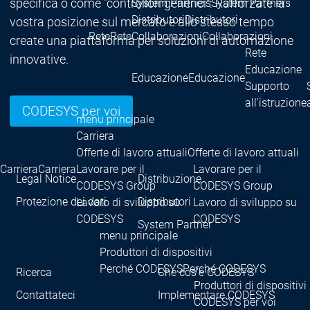
specifica o come "controllori generici": Rafforzate la
System Partners
System Partners
Distributori
Distributori
vostra posizione sul mercato e allo stesso tempo
Rete
Rete
Collaborazioni
Collaborazioni
create una piattaforma per soluzioni di automazione
Rete
innovative.
Educazione
Educazione
Educazione
Supporto
all'istruzione
CODESYS per voi
menu principale
Carriera
Offerte di lavoro attuali
Offerte di lavoro attuali
Carriera
Carriera
Lavorare per il
Lavorare per il
Legal Notice
Distribuzione
CODESYS Group
CODESYS Group
Protezione dei dati
Distributori
Lavoro di sviluppo su
Lavoro di sviluppo su
CODESYS
CODESYS
System Partner
menu principale
Produttori di dispositivi
Perché CODESYS
Perché CODESYS
Ricerca
Che cos'è CODESYS
Produttori di dispositivi
Contattateci
Implementare CODESYS
CODESYS per voi