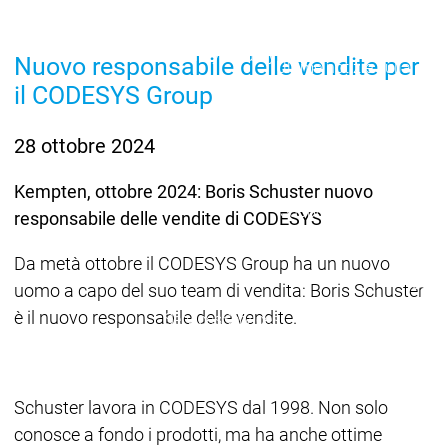
Ecosistema
Ecosistema
Ecosistema
Security
Security
Security
Nuovo responsabile delle vendite per
Ultime notizie sulla sicu
il CODESYS Group
Messaggio di sicurezza
Ecosistema
Services
28 ottobre 2024
Servi
Suppo
Kempten, ottobre 2024: Boris Schuster nuovo
Supporto
Supporto
Assis
responsabile delle vendite di CODESYS
Serviz
Link 
Da metà ottobre il CODESYS Group ha un nuovo
Serv
uomo a capo del suo team di vendita: Boris Schuster
Acad
è il nuovo responsabile delle vendite.
Services
Services
Academy
Academy
Form
Training
Training
Schuster lavora in CODESYS dal 1998. Non solo
conosce a fondo i prodotti, ma ha anche ottime