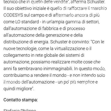
tecnico che in quello delle vendite", afferma Schuster.
Runtime
Runtime
Control SL
Control SL
Il suo obiettivo iniziale è quello di rafforzare il marchio
Virtual Control SL
Virtual Contro
CODESYS sul campo e di affermarlo ancora di più
Redundancy
Redundancy
Prodotti
come LO standard - in un'ampia gamma di settori,
Automation Server
dall'automazione di fabbrica e di processo
Varianti di prodotto
Varia
all'automazione della generazione e della
Features
Features
distribuzione di energia. Schuster è convinto: "Con le
Automat
nuove tecnologie, come la virtualizzazione o il
Success
collegamento in rete globale dei sistemi di
Inasoft
automazione, possiamo realizzare molte cose che
GmbH |
Automation
Automation
anni fa sembravano inimmaginabili. In questo modo,
Soft Ca
Server
Server
Wash
contribuiamo a rendere il mondo - e non intendo solo
Success
Success
Gruppo
Prodotti
Prodotti
il mondo dell'automazione - un po' più semplice e
Stories
Stories
Fliegl |
quindi migliore".
RondoD
Packsiz
Contatto stampa:
On
Deman
Stefanie Philippe