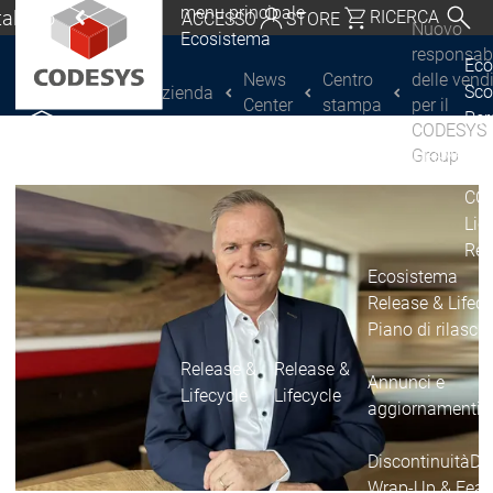
menu principale
Italiano
RICERCA
ACCESSO
STORE
Nuovo
Ecosistema
chland | Deutsch
responsab
Eco
News
Centro
delle vend
Sco
L'azienda
CODESYS Group
Global | English
Center
stampa
per il
Per
CODESYS
o, USA | English
COD
Group
Scoprire CODESYS
Scoprire CODESYS
Por
Italia | Italiano
COD
Lic
China | 中文
Ret
Ecosistema
Release & Lifecy
Piano di rilasci
Release &
Release &
Annunci e
Lifecycle
Lifecycle
aggiornamenti
Discontinuità
Di
Wrap-Up & Featu