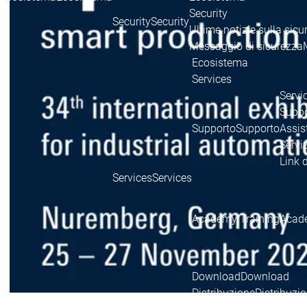
Security
Security
Security
Ultime notizie sulla sicu
Messaggio di sicurezza
Ecosistema
Services
Servi
Suppo
Supporto
Supporto
Assis
Serviz
Link 
Services
Services
Academy Training
Acade
Download
Download
Distribuzione
Distribuzi