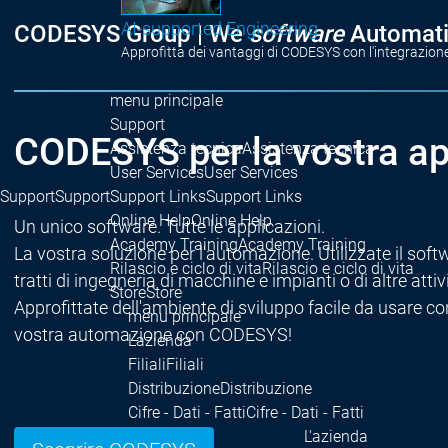
AI-supported Engineering
CODESYS Group | We
software
Automati
Approfitta dei vantaggi di CODESYS con l'integrazione 
menu principale
Support
CODESYS per la vostra ap
Assistenza tecnica
Assistenza tecnica
User Services
User Services
Support
Support
Support Links
Support Links
Online Help
Online Help
Un unico software. Tutte le applicazioni.
Academy Training
Academy Training
La vostra soluzione per l'automazione. Utilizzate il softw
Rilascio e ciclo di vita
Rilascio e ciclo di vita
tratti di ingegneria di macchine e impianti o di altre at
Store
Store
Approfittate dell'ambiente di sviluppo facile da usare co
menu principale
vostra automazione con CODESYS!
L'azienda
Filiali
Filiali
Distribuzione
Distribuzione
Cifre - Dati - Fatti
Cifre - Dati - Fatti
L'azienda