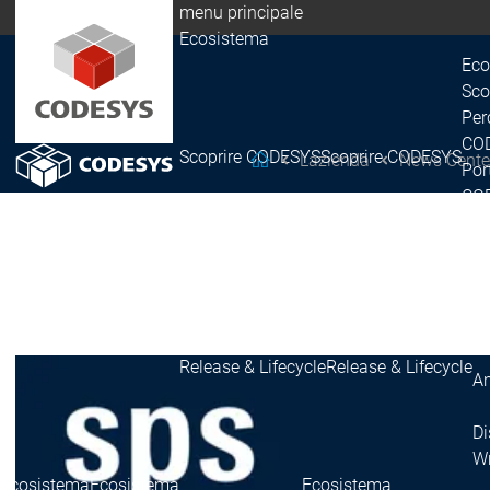
menu principale
Ecosistema
Eco
Sco
Per
COD
Scoprire CODESYS
Scoprire CODESYS
L'azienda
News Cente
CODESYS Group
Por
COD
Lic
Ret
E
Re
Pi
Release & Lifecycle
Release & Lifecycle
An
Di
Wr
Ecosistema
Ecosistema
Ecosistema