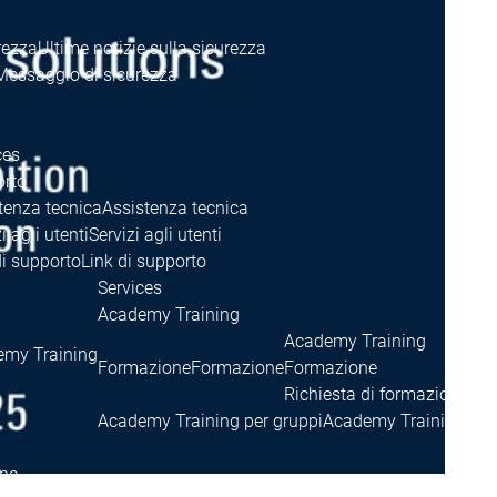
rezza
Ultime notizie sulla sicurezza
Messaggio di sicurezza
ces
rto
tenza tecnica
Assistenza tecnica
i agli utenti
Servizi agli utenti
di supporto
Link di supporto
Services
Academy Training
Academy Training
my Training
Formazione
Formazione
Formazione
Richiesta di formazione
Ric
Academy Training per gruppi
Academy Training per
one