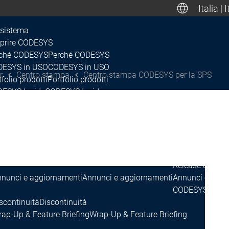
Italia | 
Deuts
sistema
prire CODESYS
ché CODESYS
Perché CODESYS
Canada, Mexic
ESYS in USO
CODESYS in USO
r
Centro stampa
Centro stampa CODESYS per la SPS
tfolio prodotti
Portfolio prodotti
ESYS Inside
CODESYS Inside
enze
Licenze
e
Rete
cosistema
lease & Lifecycle
ano di rilascio e roadmap
Piano di rilascio e roadmap
Release & Lifec
nunci e aggiornamenti
Annunci e aggiornamenti
Annunci e aggi
CODESYS Contr
scontinuità
Discontinuità
ap-Up & Feature Briefing
Wrap-Up & Feature Briefing