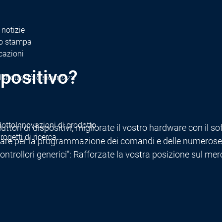
 notizie
o stampa
cazioni
positivo?
la qualità e sicurezza
dotto
Innovazioni di prodotto
uttori di dispositivi, migliorate il vostro hardware con i
rogetti di ricerca
ftware per la programmazione dei comandi e delle numerose 
controllori generici": Rafforzate la vostra posizione sul m