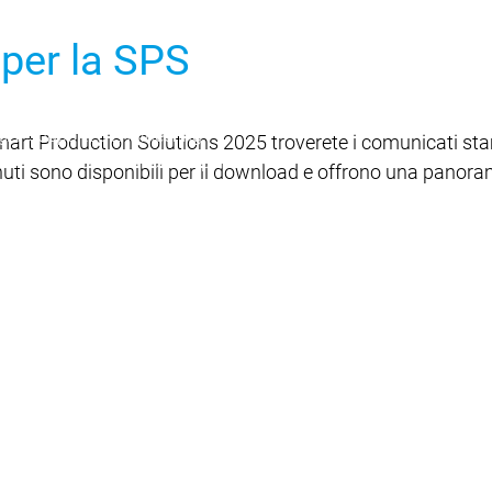
per la SPS
velopment System
g
AI-supported Engineering
t Production Solutions 2025 troverete i comunicati stamp
Edition
Professional Developer Edition
tenuti sono disponibili per il download e offrono una panora
pplication Composer
l SL
n Server
 prodotto
Varianti di prodotto
eatures
Automation Server