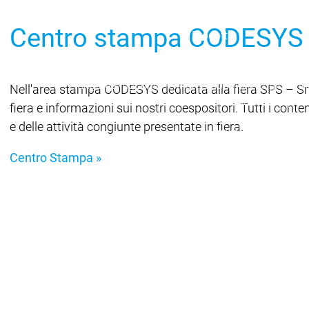
menu principale
Prodotti
Centro stampa CODESYS 
Prodotti
Engineering
Development System
De
Engineering
Engineering
AI-supported Engineerin
Nell'area stampa CODESYS dedicata alla fiera SPS – Smar
Professional Developer 
fiera e informazioni sui nostri coespositori. Tutti i con
Application Composer
A
e delle attività congiunte presentate in fiera.
CODESYS 4
CODESYS 4
Prodotti
Centro Stampa »
Runtime
Runtime
Runtime
Control SL
Control SL
Virtual Control SL
Virtual Contro
Redundancy
Redundancy
Prodotti
Automatio
Varianti di
Features
F
Automation Server
Automation Server