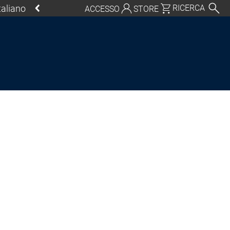
Italiano
RICERCA
ACCESSO
STORE
chland | Deutsch
Global | English
o, USA | English
Italia | Italiano
China | 中文
ycle
ornamenti
ol SL
CODESYS Control SL