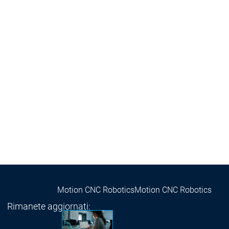
Success St
Prodotti
Prodotti
Prodotti
Safety
Safety
Safety
Safety for EtherCAT Safety Module
Virtual Safe Control SL
Virtual Safe 
Visualization
Visualization
Fieldbus & Communication
Fieldbus & Communi
Motion CNC Robotics
Motion CNC Robotics
Rimanete aggiornati: