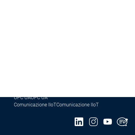
Success Stories
ories
Success Stories
Inasoft GmbH | Soft Car Wash
Inasoft GmbH
Gruppo Fliegl | RondoDry
Gruppo Fliegl | R
Packsize | On Demand Packaging
Packsize
Safety for EtherCAT Safety Module
Control SL
Prodotti
Fieldbus & Communication
Industrial Ethernet
Industrial Ethernet
cation
Fieldbus classici
Fieldbus classici
OPC UA
OPC UA
Comunicazione IIoT
Comunicazione IIoT