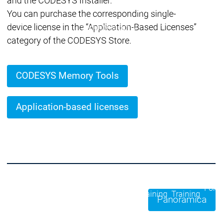
and the CODESYS Installer.
Ecosistema
You can purchase the corresponding single-
Ecosistema
Ecosistema
Security
device license in the “Application-Based Licenses”
Security
Security
Ultime notizie sulla sicu
category of the CODESYS Store.
Messaggio di sicurezza
Ecosistema
Services
CODESYS Memory Tools
Servi
Suppo
Supporto
Supporto
Assis
Application-based licenses
Serviz
Link 
Serv
Acad
Services
Services
Academy
Academy
Form
Training
Training
Panoramica