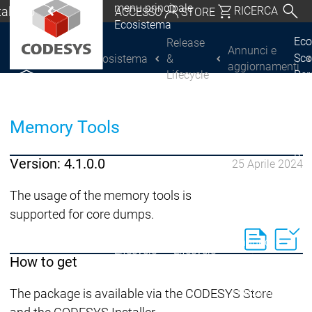
menu principale
Italiano
RICERCA
ACCESSO
STORE
Ecosistema
chland | Deutsch
Eco
Release
Annunci e
Sco
Ecosistema
&
CODESYS Group
Global | English
aggiornamenti
Lifecycle
Per
o, USA | English
COD
Scoprire CODESYS
Scoprire CODESYS
Por
Italia | Italiano
Memory Tools
COD
Lic
China | 中文
Ret
Version: 4.1.0.0
25 Aprile 2024
Ecosistema
Release & Lifecy
The usage of the memory tools is
Piano di rilasci
supported for core dumps.
Release &
Release &
Annunci e
Lifecycle
Lifecycle
aggiornamenti
How to get
Discontinuità
Di
The package is available via the CODESYS Store
Wrap-Up & Featu