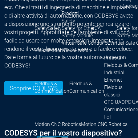
Packag
ecc. Che si tratti di ingegneria di macchine e impianti
Prodotti
o di altre attività di automazione, con CODESYS avete
Safety
a disposizione uno strumento potente per realizzare i
Safety
Safety
Safety for EtherCAT
Safety fo
vostri progetti. Approfittate dell'ambiente di sviluppo
Safety Module
Safety M
facile da usare con molte estensioni integrate che
Virtual Safe Control SL
Virtual Safe 
rendono il vostro lavoro quotidiano più facile e veloce.
Visualization
Visualization
Date forma al futuro della vostra automazione con
Prodotti
CODESYS!
Fieldbus & Co
Industrial
Ethernet
Fieldbus &
Fieldbus &
Fieldbus
Scoprire CODESYS
Communication
Communication
classici
OPC UA
OPC U
Comunicazione
IIoT
Motion CNC Robotics
Motion CNC Robotics
CODESYS per il vostro dispositivo?