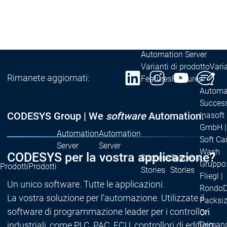
Runtime
Runtime
Control SL
Control SL
Virtual Control SL
Virtual Contro
Redundancy
Redundancy
Prodotti
Automation Server
Varianti di prodotto
Varia
Rimanete aggiornati:
Features
Features
Automat
Success
CODESYS Group | We
software
Automation.
Inasoft
GmbH |
Automation
Automation
Soft Ca
Server
Server
Wash
CODESYS per la vostra applicazione?
Success
Success
Gruppo
Prodotti
Prodotti
Stories
Stories
Fliegl |
Un unico software. Tutte le applicazioni.
RondoD
La vostra soluzione per l'automazione. Utilizzate il
Packsiz
software di programmazione leader per i controllori
On
industriali, come PLC, PAC, ECU, controllori di edificio,
Deman